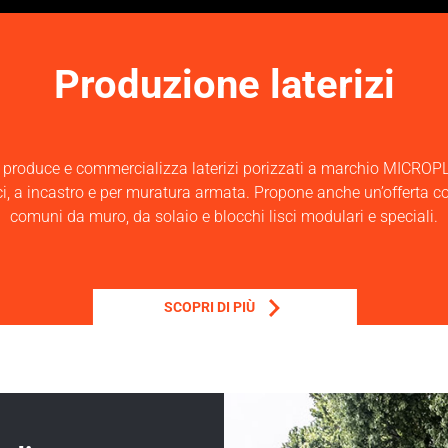
Produzione laterizi
 produce e commercializza laterizi porizzati a marchio MIC
 a incastro e per muratura armata. Propone anche un’offerta com
comuni da muro, da solaio e blocchi lisci modulari e speciali.
SCOPRI DI PIÙ