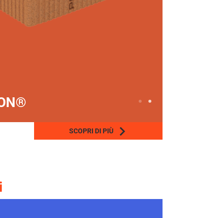
TON®
SCOPRI DI PIÙ
i