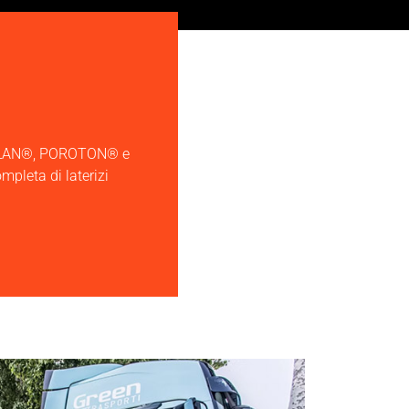
ROPLAN®, POROTON® e
pleta di laterizi