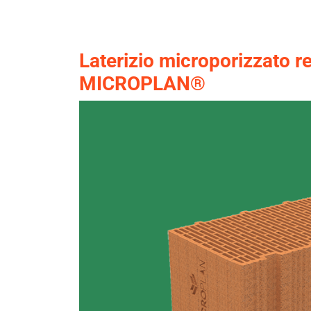
Laterizio microporizzato re
MICROPLAN®