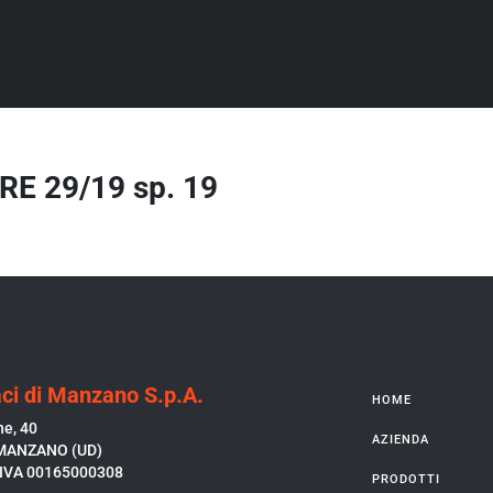
E 29/19 sp. 19
ci di Manzano S.p.A.
HOME
ne, 40
AZIENDA
MANZANO (UD)
P.IVA 00165000308
PRODOTTI