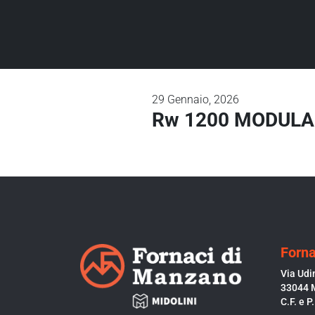
29
Gennaio, 2026
Rw 1200 MODULAR
Forna
Via Udi
33044 
C.F. e 