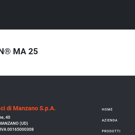
N® MA 25
ci di Manzano S.p.A.
HOME
ne, 40
AZIENDA
MANZANO (UD)
P.IVA 00165000308
PRODOTTI