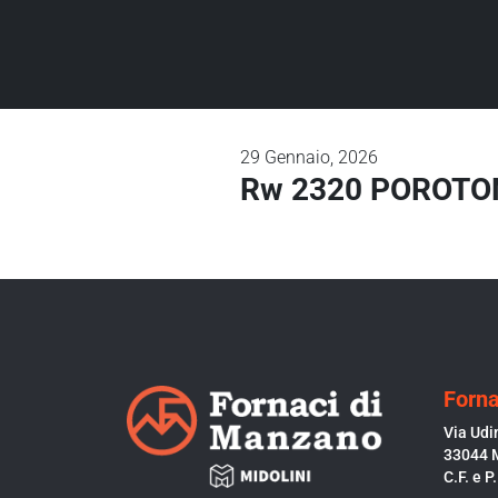
29
Gennaio, 2026
Rw 2320 POROTO
Forna
Via Udi
33044 
C.F. e 