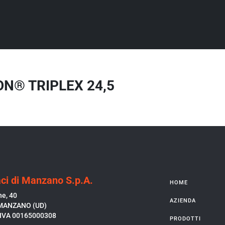
N® TRIPLEX 24,5
ci di Manzano S.p.A.
HOME
ne, 40
AZIENDA
MANZANO (UD)
P.IVA 00165000308
PRODOTTI