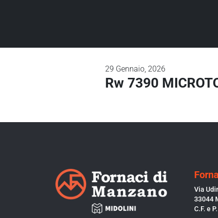
29
Gennaio, 2026
Rw 7390 MICROTO
Forna
Via Udi
33044 
C.F. e 