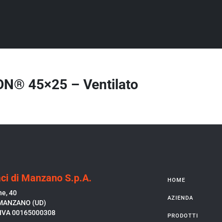
N® 45×25 – Ventilato
ci di Manzano S.p.A.
HOME
ne, 40
AZIENDA
MANZANO (UD)
P.IVA 00165000308
PRODOTTI