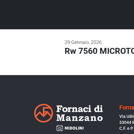
29
Gennaio, 2026
Rw 7560 MICROTO
Forna
Via Udi
33044 
C.F. e 