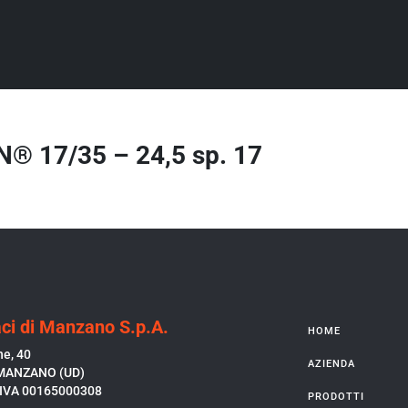
 17/35 – 24,5 sp. 17
ci di Manzano S.p.A.
HOME
ne, 40
AZIENDA
MANZANO (UD)
P.IVA 00165000308
PRODOTTI