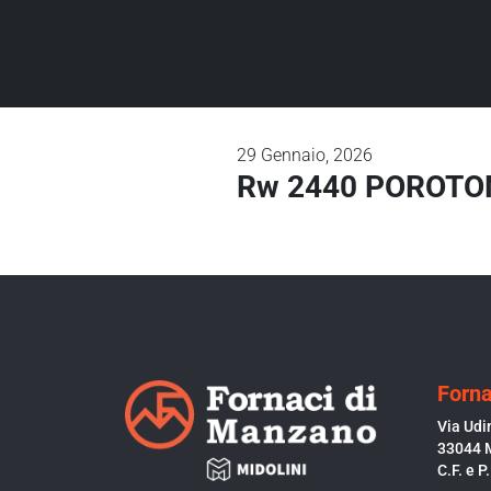
29
Gennaio, 2026
Rw 2440 POROTON®
Forna
Via Udi
33044 
C.F. e 