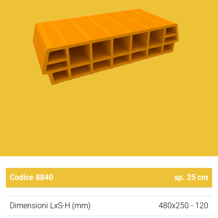
Codice 8840
sp. 25 cm
Dimensioni LxS-H (mm)
480x250 - 120