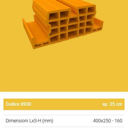
Codice 8930
sp. 25 cm
Dimensioni LxS-H (mm)
400x250 - 160