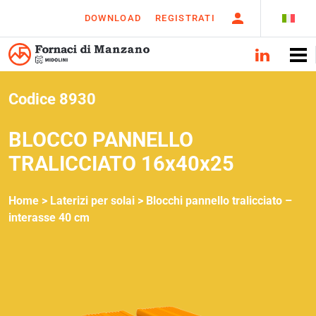
DOWNLOAD
REGISTRATI
Codice 8930
BLOCCO PANNELLO
TRALICCIATO 16x40x25
Home >
Laterizi per solai
>
Blocchi pannello tralicciato –
interasse 40 cm