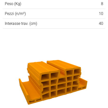
Peso (Kg)
8
Pezzi (n/m²)
10
Interasse trav. (cm)
40