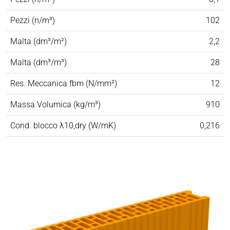
Pezzi (n/m³)
102
Malta (dm³/m²)
2,2
Malta (dm³/m³)
28
Res. Meccanica fbm (N/mm²)
12
Massa Volumica (kg/m³)
910
Cond. blocco λ10,dry (W/mK)
0,216