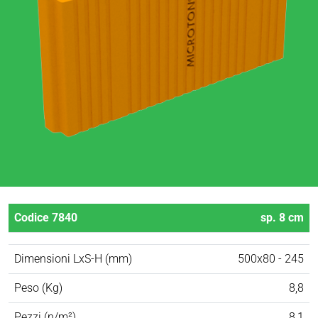
Codice 7840
sp. 8 cm
Dimensioni LxS-H (mm)
500x80 - 245
Peso (Kg)
8,8
Pezzi (n/m²)
8,1