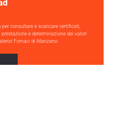
ad
 per consultare e scaricare certificati,
i prestazione e determinazione dei valori
laterizi Fornaci di Manzano.