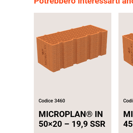
Potrebbero interessarti a
Codice 3460
Codi
MICROPLAN® IN
M
50×20 – 19,9 SSR
45