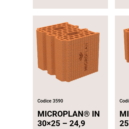
Codice 3590
Codi
MICROPLAN® IN
M
30×25 – 24,9
25