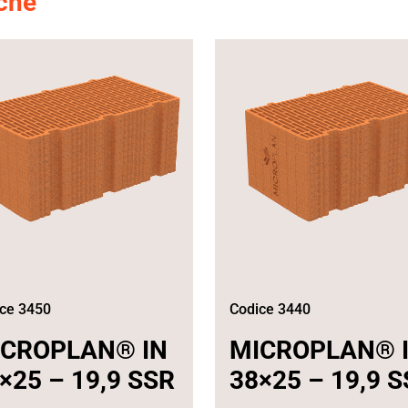
nche
ce 3450
Codice 3440
ICROPLAN® IN
MICROPLAN® 
×25 – 19,9 SSR
38×25 – 19,9 