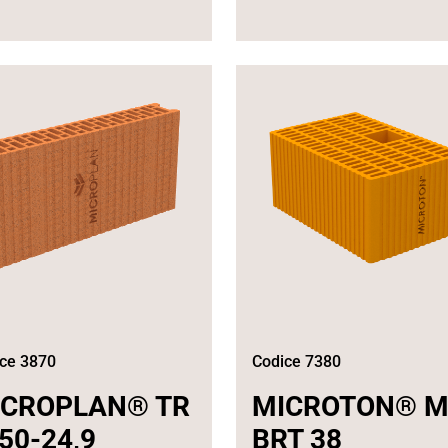
ce 3870
Codice 7380
ICROPLAN® TR
MICROTON® 
50-24,9
BRT 38