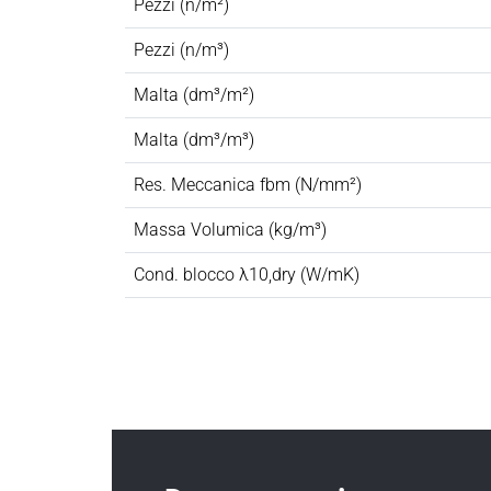
Pezzi (n/m²)
Pezzi (n/m³)
Malta (dm³/m²)
Malta (dm³/m³)
Res. Meccanica fbm (N/mm²)
Massa Volumica (kg/m³)
Cond. blocco λ10,dry (W/mK)