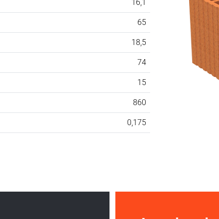
16,1
65
18,5
74
15
860
0,175