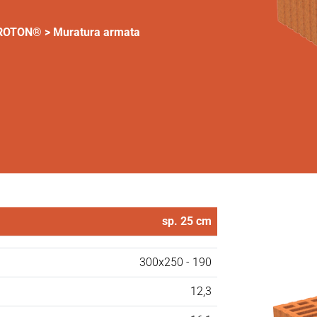
OROTON®
>
Muratura armata
sp. 25 cm
300x250 - 190
12,3