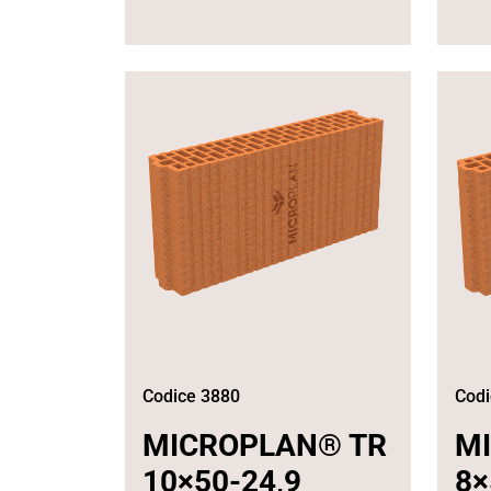
Codice 3880
Codi
MICROPLAN® TR
M
10×50-24,9
8×