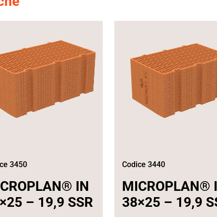
nche
ce 3450
Codice 3440
ICROPLAN® IN
MICROPLAN® 
×25 – 19,9 SSR
38×25 – 19,9 