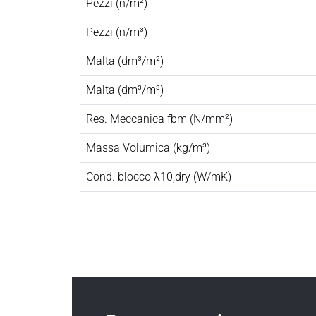
Pezzi (n/m²)
Pezzi (n/m³)
Malta (dm³/m²)
Malta (dm³/m³)
Res. Meccanica fbm (N/mm²)
Massa Volumica (kg/m³)
Cond. blocco λ10,dry (W/mK)