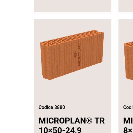
Codice 3880
Codi
MICROPLAN® TR
M
10×50-24,9
8×