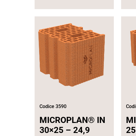
Codice 3590
Codi
MICROPLAN® IN
M
30×25 – 24,9
25