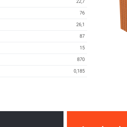
22,7
76
26,1
87
15
870
0,185