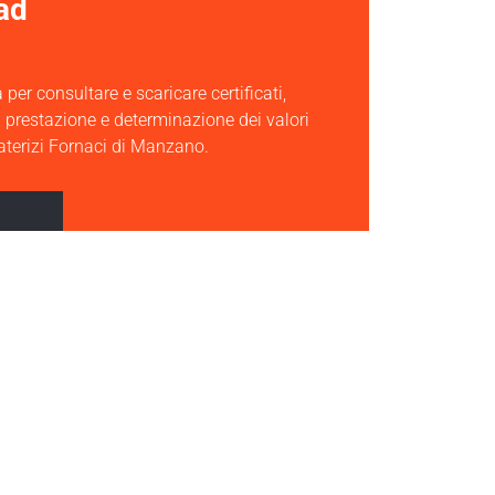
ad
 per consultare e scaricare certificati,
i prestazione e determinazione dei valori
laterizi Fornaci di Manzano.