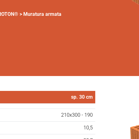
OROTON®
>
Muratura armata
sp. 30 cm
210x300 - 190
10,5