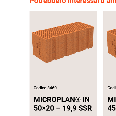
Potrebbero interessarti a
Codice 3460
Codi
MICROPLAN® IN
M
50×20 – 19,9 SSR
45