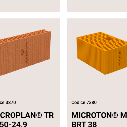
ce 3870
Codice 7380
ICROPLAN® TR
MICROTON® 
50-24,9
BRT 38