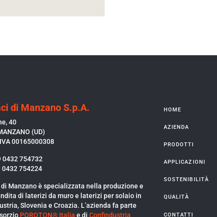
ci di Manzano S.p.A.
HOME
ne, 40
AZIENDA
MANZANO (UD)
P.IVA 00165000308
PRODOTTI
9 0432 754732
APPLICAZIONI
9 0432 754224
SOSTENIBILITÀ
 di Manzano è specializzata nella produzione e
ndita di laterizi da muro e laterizi per solaio in
QUALITÀ
Austria, Slovenia e Croazia. L’azienda fa parte
sorzio
POROTON® Italia
e di
Confindustria
CONTATTI