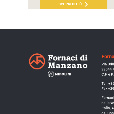
SCOPRI DI PIÙ
Forna
Via Udi
33044 
C.F. e 
Tel. +3
Fax +3
Fornaci
nella ve
Italia, 
del Con