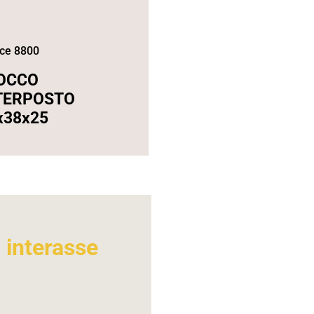
ce 8800
OCCO
TERPOSTO
x38x25
– interasse