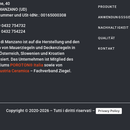
ne, 40
PRODUKTE
MANZANO (UD)
nummer und USt-IdNr.: 00165000308
ANWENDUNGSSGE
9 0432 754732
NACHHALTIGKEIT
9 0432 754224
QUALITÄT
 di Manzano ist auf die Herstellung und den
b von Mauerziegeln und Deckenziegeln in
KONTAKT
, Österreich, Slowenien und Kroatien
isiert. Das Unternehmen ist Mitglied des
tiums
POROTON® Italia
sowie von
ustria Ceramica
– Fachverband Ziegel.
Copyright © 2020-2026 – Tutti i diritti riservati –
Privacy Policy