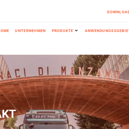
DOWNLOA
HOME
UNTERNEHMEN
PRODUKTE
ANWENDUNGSSGEBIE
AKT