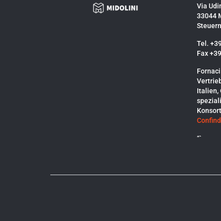
Via Udi
33044 
Steuer
Tel. +3
Fax +3
Fornaci
Vertrie
Italien
spezial
Konsor
Confind
“`