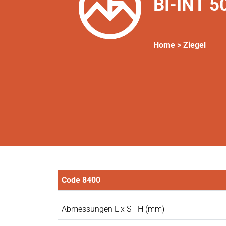
BI-INT 5
Home >
Ziegel
Code 8400
Abmessungen L x S - H (mm)