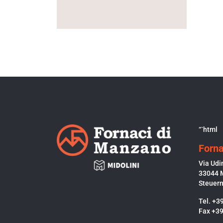
“`html
Forna
Via Udi
33044 
Steuer
Tel. +3
Fax +3