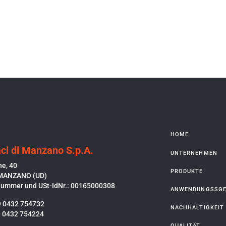
HOME
ci di Manzano S.p.A.
UNTERNEHMEN
ne, 40
PRODUKTE
MANZANO (UD)
nummer und USt-IdNr.: 00165000308
ANWENDUNGSSGE
9 0432 754732
NACHHALTIGKEIT
9 0432 754224
QUALITÄT