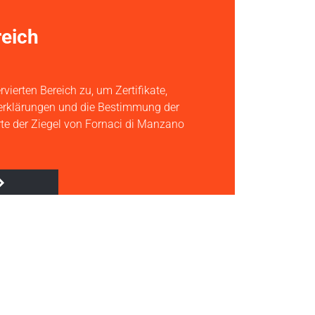
eich
rvierten Bereich zu, um Zertifikate,
serklärungen und die Bestimmung der
te der Ziegel von Fornaci di Manzano