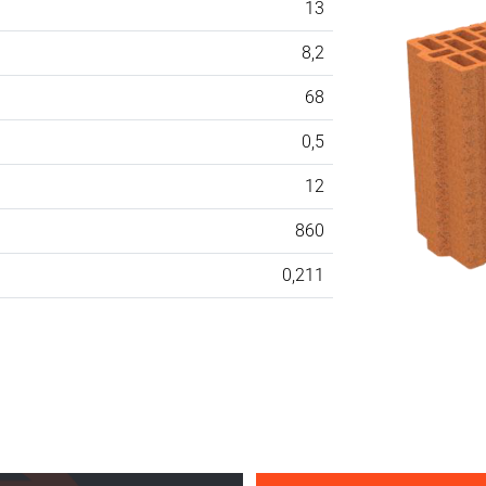
13
8,2
68
0,5
12
860
0,211