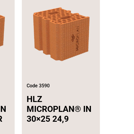
Code 3590
HLZ
IN
MICROPLAN® IN
R
30×25 24,9