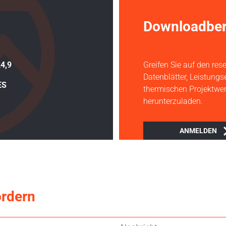
Downloadber
4,9
Greifen Sie auf den rese
Datenblätter, Leistung
ES
thermischen Projektwer
herunterzuladen.
ANMELDEN
ordern