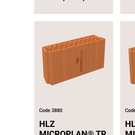
Code 3880
Cod
HLZ
H
MICROPLAN® TR
M