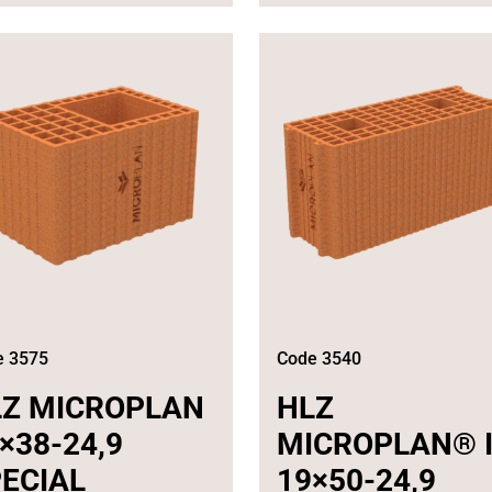
e 3575
Code 3540
LZ MICROPLAN
HLZ
×38-24,9
MICROPLAN® 
ECIAL
19×50-24,9