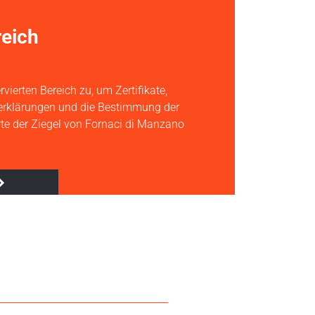
eich
rvierten Bereich zu, um Zertifikate,
serklärungen und die Bestimmung der
te der Ziegel von Fornaci di Manzano