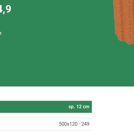
4,9
e
sp. 12 cm
500x120 - 249