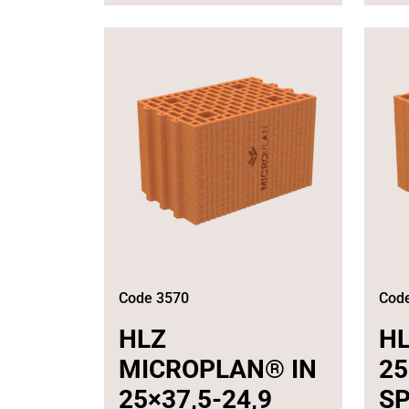
Code 3570
Cod
HLZ
H
MICROPLAN® IN
25
25×37,5-24,9
SP