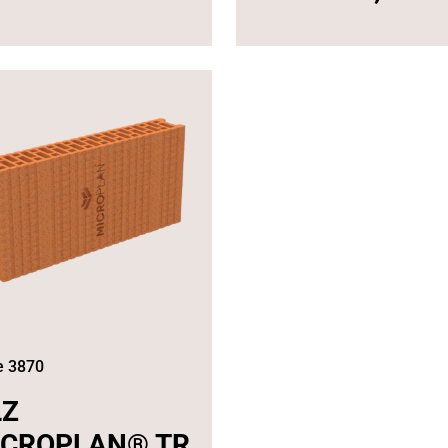
e 3870
LZ
ICROPLAN® TR