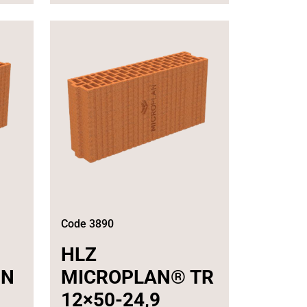
Code 3890
HLZ
IN
MICROPLAN® TR
12×50-24,9