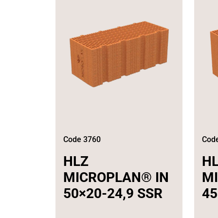
Code 3760
Cod
HLZ
H
MICROPLAN® IN
M
50×20-24,9 SSR
45