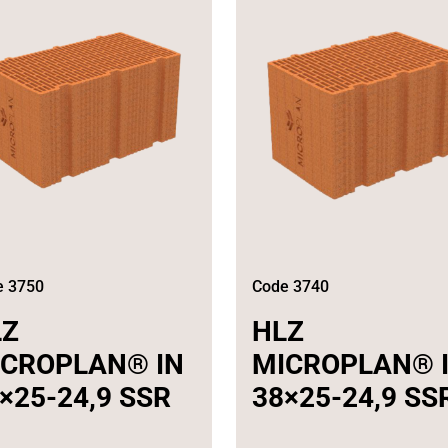
e 3750
Code 3740
LZ
HLZ
ICROPLAN® IN
MICROPLAN® 
×25-24,9 SSR
38×25-24,9 SS