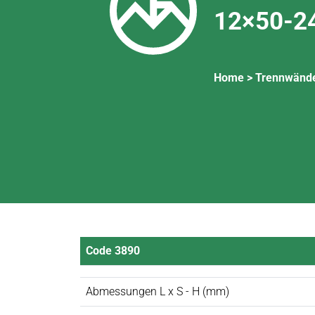
12×50-2
Home >
Trennwänd
Code 3890
Abmessungen L x S - H (mm)