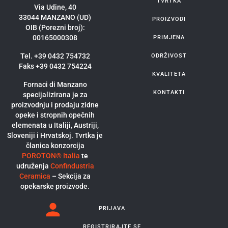
TVRTKA
Via Udine, 40
33044 MANZANO (UD)
PROIZVODI
OIB (Porezni broj):
00165000308
PRIMJENA
Tel. +39 0432 754732
ODRŽIVOST
Faks +39 0432 754224
KVALITETA
Fornaci di Manzano
KONTAKTI
specijalizirana je za
proizvodnju i prodaju zidne
opeke i stropnih opečnih
elemenata u Italiji, Austriji,
Sloveniji i Hrvatskoj. Tvrtka je
članica konzorcija
POROTON® Italia
te
udruženja
Confindustria
Ceramica
– Sekcija za
opekarske proizvode.
PRIJAVA
REGISTRIRAJTE SE