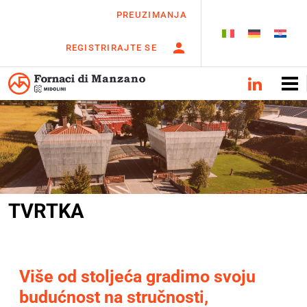
PREUZIMANJA
REGISTRIRAJTE SE
TVRTKA
Više od stoljeća gradimo svoju
budućnost na stručnosti,