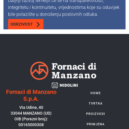
Daljnji razvoj temeljit će se na transparentnosti,
integritetu i kontinuitetu, vrijednostima koje su oduvijek
bile polazište u donošenju poslovnih odluka.
ODRZIVOST
Fornaci di Manzano
HOME
S.p.A.
TVRTKA
Via Udine, 40
33044 MANZANO (UD)
PROIZVODI
OIB (Porezni broj):
00165000308
PRIMJENA