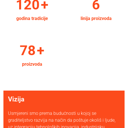
120
+
6
godina tradicije
linija proizvoda
80
+
proizvoda
Vizija
Usmjereni smo prema budućnosti u kojoj se
graditeljstvo razvija na način da poštuje okoliš i ljude,
uz integraciju tehnoloških inovacija, industrijsku