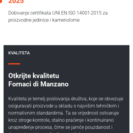
2025
Dobivanje certifikata UNI EN ISO 14001:2015 za
proizvodne jedinice i kamenolome
KVALITETA
Otkrijte kvalitetu
Fornaci di Manzano
Kvaliteta je temelj poslovanja društva, koje se obvezuje
osiguravati proizvode u skladu s najvišim tehničkim i
normativnim standardima. Ta se vrijednost ostvaruje
kroz stroge kontrole, stalno praćenje i kontinuirano
unapređenje procesa, čime se jamče pouzdanost i