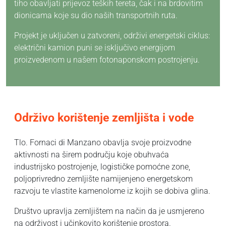
tiho obavljati prijevoz teških tereta, čak i na brdovitim
dionicama koje su dio naših transportnih ruta.
Projekt je uključen u zatvoreni, održivi energetski ciklus:
električni kamion puni se isključivo energijom
proizvedenom u našem fotonaponskom postrojenju.
Održivo korištenje zemljišta i vode
Tlo. Fornaci di Manzano obavlja svoje proizvodne
aktivnosti na širem području koje obuhvaća
industrijsko postrojenje, logističke pomoćne zone,
poljoprivredno zemljište namijenjeno energetskom
razvoju te vlastite kamenolome iz kojih se dobiva glina.
Društvo upravlja zemljištem na način da je usmjereno
na održivost i učinkovito korištenje prostora.