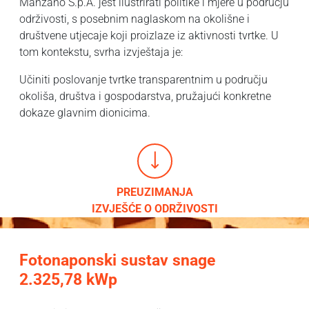
Manzano S.p.A. jest ilustrirati politike i mjere u području
održivosti, s posebnim naglaskom na okolišne i
društvene utjecaje koji proizlaze iz aktivnosti tvrtke. U
tom kontekstu, svrha izvještaja je:
Učiniti poslovanje tvrtke transparentnim u području
okoliša, društva i gospodarstva, pružajući konkretne
dokaze glavnim dionicima.
PREUZIMANJA
IZVJEŠĆE O ODRŽIVOSTI
Fotonaponski sustav snage
2.325,78 kWp