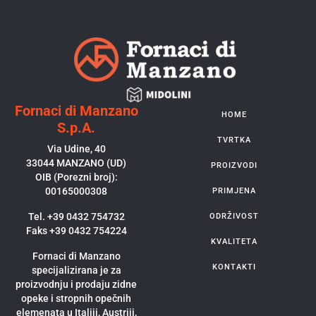
Fornaci di Manzano
HOME
S.p.A.
TVRTKA
Via Udine, 40
33044 MANZANO (UD)
PROIZVODI
OIB (Porezni broj):
00165000308
PRIMJENA
Tel. +39 0432 754732
ODRŽIVOST
Faks +39 0432 754224
KVALITETA
Fornaci di Manzano
KONTAKTI
specijalizirana je za
proizvodnju i prodaju zidne
opeke i stropnih opečnih
elemenata u Italiji, Austriji,