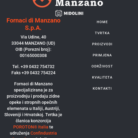
Fornaci di Manzano
HOME
S.p.A.
TVRTKA
Via Udine, 40
33044 MANZANO (UD)
PROIZVODI
OIB (Porezni broj):
00165000308
PRIMJENA
Tel. +39 0432 754732
ODRŽIVOST
Faks +39 0432 754224
KVALITETA
Fornaci di Manzano
KONTAKTI
specijalizirana je za
proizvodnju i prodaju zidne
opeke i stropnih opečnih
elemenata u Italiji, Austriji,
Sloveniji i Hrvatskoj. Tvrtka je
članica konzorcija
POROTON® Italia
te
udruženja
Confindustria