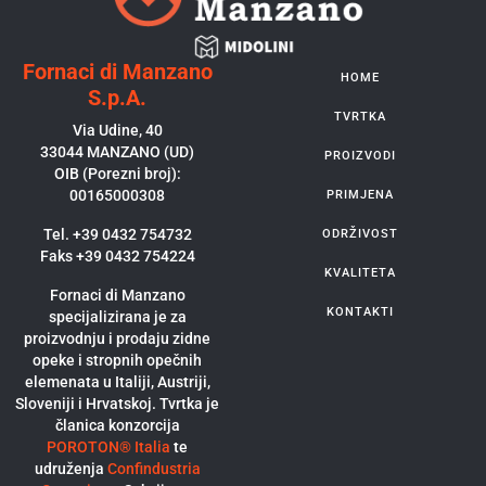
Fornaci di Manzano
HOME
S.p.A.
TVRTKA
Via Udine, 40
33044 MANZANO (UD)
PROIZVODI
OIB (Porezni broj):
00165000308
PRIMJENA
Tel. +39 0432 754732
ODRŽIVOST
Faks +39 0432 754224
KVALITETA
Fornaci di Manzano
KONTAKTI
specijalizirana je za
proizvodnju i prodaju zidne
opeke i stropnih opečnih
elemenata u Italiji, Austriji,
Sloveniji i Hrvatskoj. Tvrtka je
članica konzorcija
POROTON® Italia
te
udruženja
Confindustria