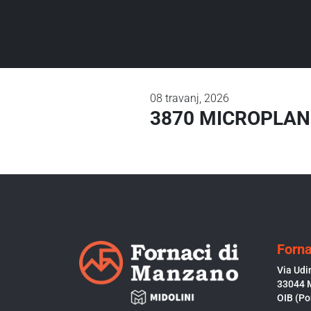
08
travanj, 2026
3870 MICROPLAN®
Forna
Via Udi
33044 
OIB (Po