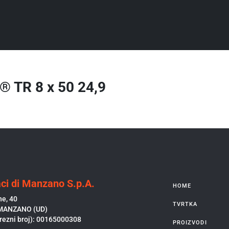
 TR 8 x 50 24,9
ci di Manzano S.p.A.
HOME
ne, 40
TVRTKA
MANZANO (UD)
rezni broj): 00165000308
PROIZVODI