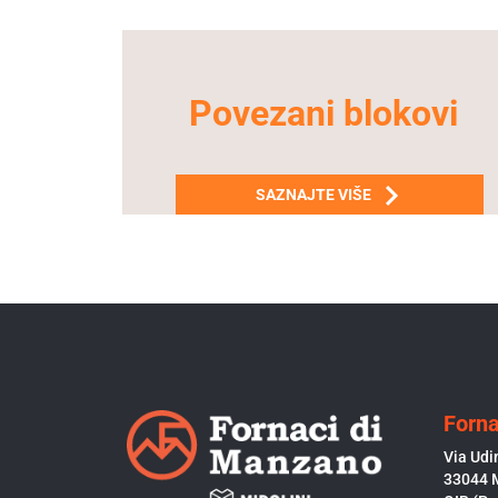
Povezani blokovi
SAZNAJTE VIŠE
Forna
Via Udi
33044 