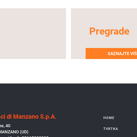
Pregrade
SAZNAJTE VI
ci di Manzano S.p.A.
HOME
ne, 40
TVRTKA
MANZANO (UD)