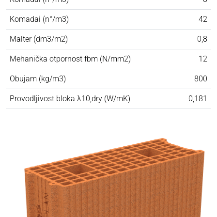
Komadai (n°/m3)
42
Malter (dm3/m2)
0,8
Mehanička otpornost fbm (N/mm2)
12
Obujam (kg/m3)
800
Provodljivost bloka λ10,dry (W/mK)
0,181