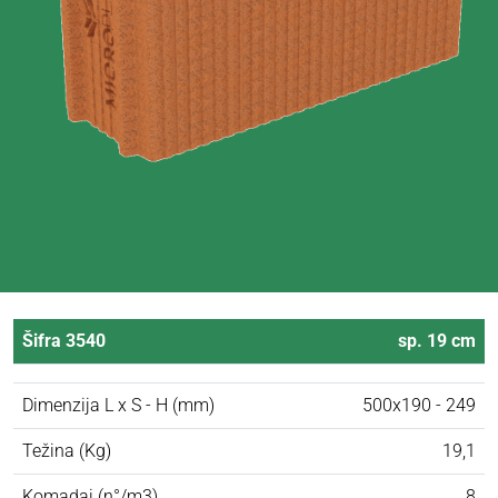
Šifra 3540
sp. 19 cm
Dimenzija L x S - H (mm)
500x190 - 249
Težina (Kg)
19,1
Komadai (n°/m3)
8