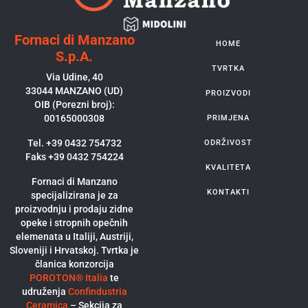
Fornaci di Manzano
HOME
S.p.A.
TVRTKA
Via Udine, 40
33044 MANZANO (UD)
PROIZVODI
OIB (Porezni broj):
00165000308
PRIMJENA
Tel. +39 0432 754732
ODRŽIVOST
Faks +39 0432 754224
KVALITETA
Fornaci di Manzano
KONTAKTI
specijalizirana je za
proizvodnju i prodaju zidne
opeke i stropnih opečnih
elemenata u Italiji, Austriji,
Sloveniji i Hrvatskoj. Tvrtka je
članica konzorcija
POROTON® Italia
te
udruženja
Confindustria
Ceramica
– Sekcija za