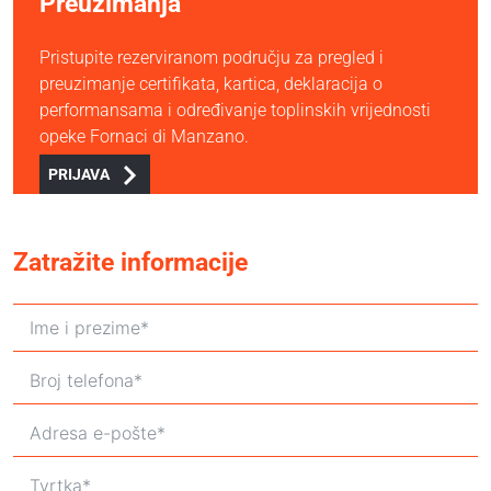
Preuzimanja
Pristupite rezerviranom području za pregled i
preuzimanje certifikata, kartica, deklaracija o
performansama i određivanje toplinskih vrijednosti
opeke Fornaci di Manzano.
PRIJAVA
Zatražite informacije