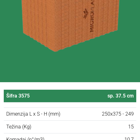
Šifra 3575
sp. 37.5 cm
Dimenzija L x S - H (mm)
250x375 - 249
Težina (Kg)
15
Komadai (n°/m3)
10,7