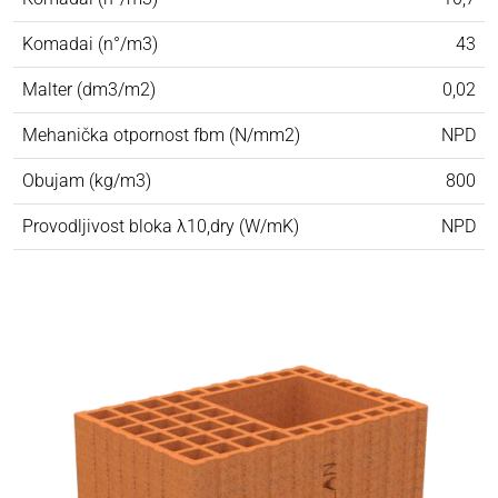
Komadai (n°/m3)
43
Malter (dm3/m2)
0,02
Mehanička otpornost fbm (N/mm2)
NPD
Obujam (kg/m3)
800
Provodljivost bloka λ10,dry (W/mK)
NPD