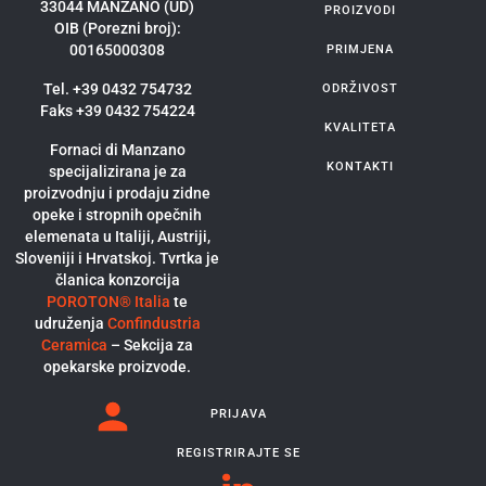
33044 MANZANO (UD)
PROIZVODI
OIB (Porezni broj):
00165000308
PRIMJENA
Tel. +39 0432 754732
ODRŽIVOST
Faks +39 0432 754224
KVALITETA
Fornaci di Manzano
KONTAKTI
specijalizirana je za
proizvodnju i prodaju zidne
opeke i stropnih opečnih
elemenata u Italiji, Austriji,
Sloveniji i Hrvatskoj. Tvrtka je
članica konzorcija
POROTON® Italia
te
udruženja
Confindustria
Ceramica
– Sekcija za
opekarske proizvode.
PRIJAVA
REGISTRIRAJTE SE