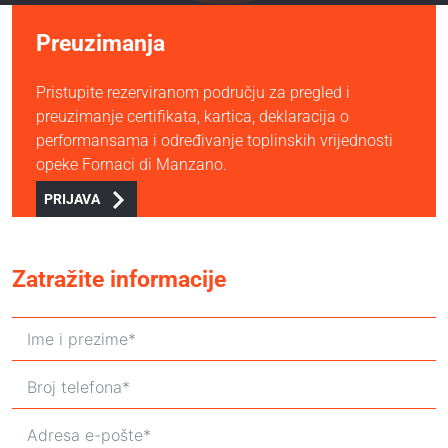
Preuzimanja
Pristupite rezerviranom području za pregled i
preuzimanje certifikata, kartica, deklaracija o
performansama i određivanje toplinskih vrijednosti
opeke Fornaci di Manzano.
PRIJAVA
Zatražite informacije