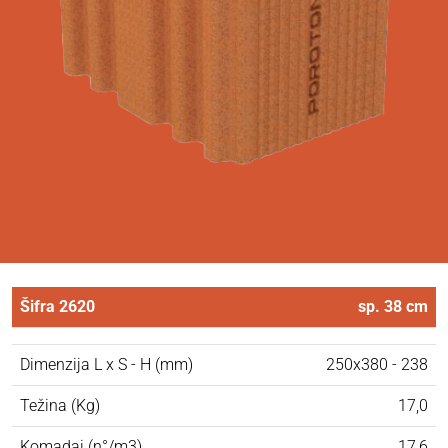
Šifra 2620
sp. 38 cm
Dimenzija L x S - H (mm)
250x380 - 238
Težina (Kg)
17,0
Komadai (n°/m3)
17,6