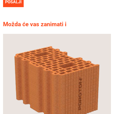
POŠALJI
Možda će vas zanimati i