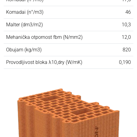
Komadai (n°/m3)
46
Malter (dm3/m2)
10,3
Mehanička otpornost fbm (N/mm2)
12,0
Obujam (kg/m3)
820
Provodljivost bloka λ10,dry (W/mK)
0,190