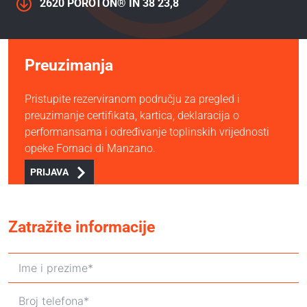
2620 POROTON® IN 38 23,8
Preuzimanja
Pristupite rezerviranom području za pregled i
preuzimanje certifikata, kartica, deklaracija o
performansama i određivanje toplinskih vrijednosti
opeke Fornaci di Manzano.
PRIJAVA
Zatražite informacije