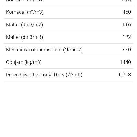
Komadai (n°/m3)
450
Malter (dm3/m2)
14,6
Malter (dm3/m3)
122
Mehanička otpornost fbm (N/mm2)
35,0
Obujam (kg/m3)
1440
Provodljivost bloka λ10,dry (W/mK)
0,318