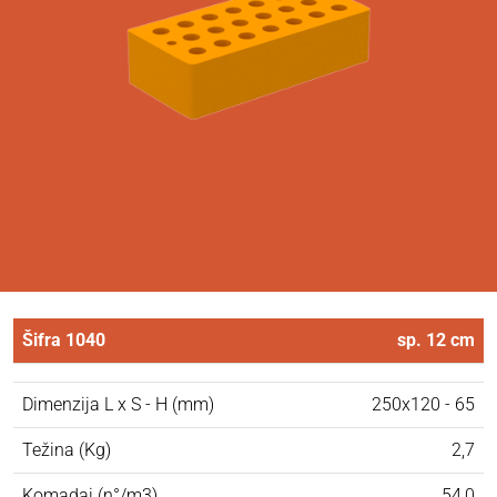
Šifra 1040
sp. 12 cm
Dimenzija L x S - H (mm)
250x120 - 65
Težina (Kg)
2,7
Komadai (n°/m3)
54,0