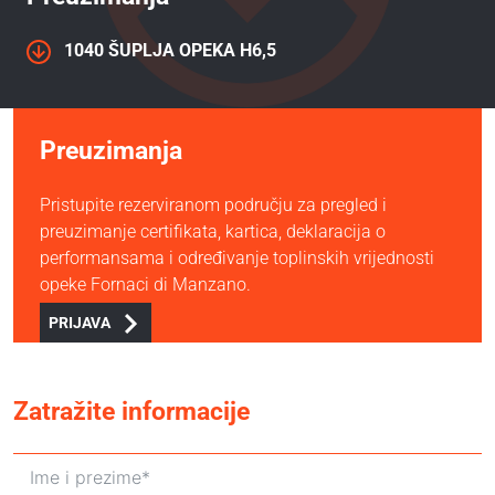
1040 ŠUPLJA OPEKA H6,5
Preuzimanja
Pristupite rezerviranom području za pregled i
preuzimanje certifikata, kartica, deklaracija o
performansama i određivanje toplinskih vrijednosti
opeke Fornaci di Manzano.
PRIJAVA
Zatražite informacije